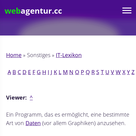
web
agentur.cc
Home
» Sonstiges »
IT-Lexikon
A
B
C
D
E
F
G
H
I
J
K
L
M
N
O
P
Q
R
S
T
U
V
W
X
Y
Z
Viewer:
^
Ein Programm, das es ermöglicht, eine bestimmte
Art von
Daten
(vor allem Graphiken) anzusehen.