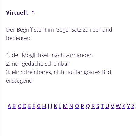
Virtuell:
^
Der Begriff steht im Gegensatz zu reell und
bedeutet:
1. der Möglichkeit nach vorhanden
2. nur gedacht, scheinbar
3. ein scheinbares, nicht auffangbares Bild
erzeugend
A
B
C
D
E
F
G
H
I
J
K
L
M
N
O
P
Q
R
S
T
U
V
W
X
Y
Z