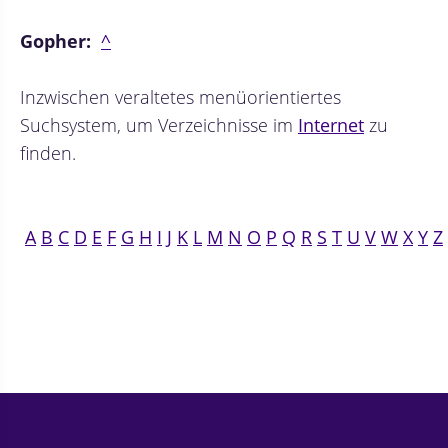
Gopher:
^
Inzwischen veraltetes menüorientiertes
Suchsystem, um Verzeichnisse im
Internet
zu
finden.
A
B
C
D
E
F
G
H
I
J
K
L
M
N
O
P
Q
R
S
T
U
V
W
X
Y
Z