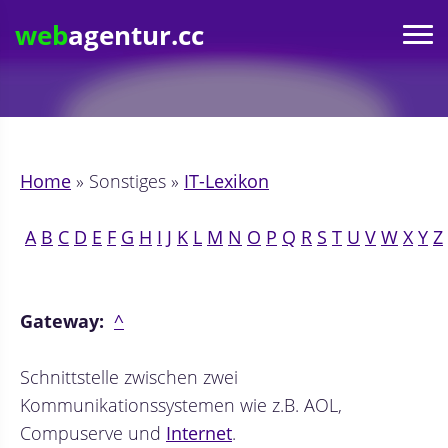
web
agentur.cc
Home
» Sonstiges »
IT-Lexikon
A
B
C
D
E
F
G
H
I
J
K
L
M
N
O
P
Q
R
S
T
U
V
W
X
Y
Z
Gateway:
^
Schnittstelle zwischen zwei
Kommunikationssystemen wie z.B. AOL,
Compuserve und
Internet
.