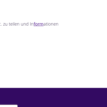
 zu teilen und In
form
ationen