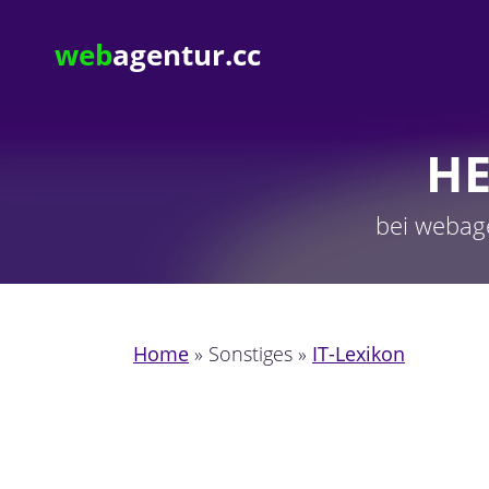
web
agentur.cc
H
bei webag
Home
» Sonstiges »
IT-Lexikon