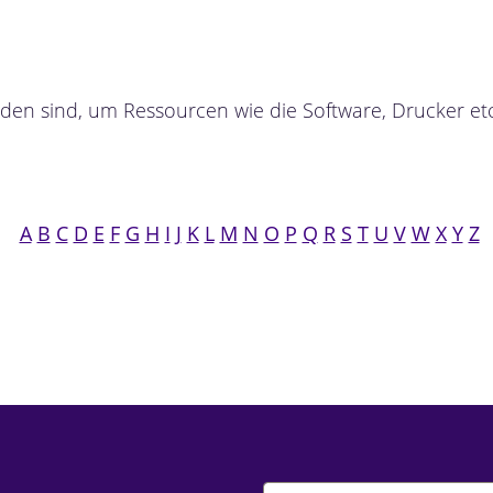
den sind, um Ressourcen wie die Software, Drucker etc.
A
B
C
D
E
F
G
H
I
J
K
L
M
N
O
P
Q
R
S
T
U
V
W
X
Y
Z