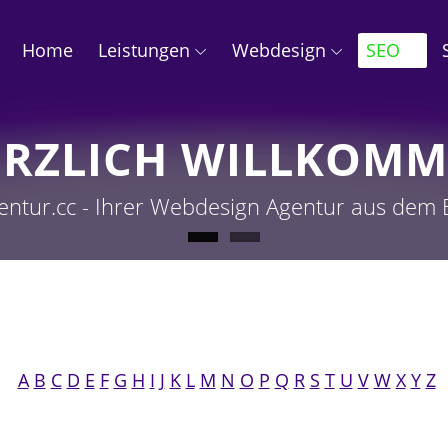
Home
Leistungen
Webdesign
SEO
ERZLICH WILLKOM
entur.cc - Ihrer Webdesign Agentur aus dem
A
B
C
D
E
F
G
H
I
J
K
L
M
N
O
P
Q
R
S
T
U
V
W
X
Y
Z