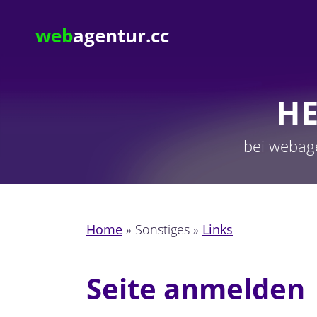
web
agentur.cc
H
bei webag
Home
» Sonstiges »
Links
Seite anmelden