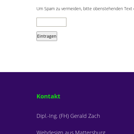
Um Spam zu vermeiden, bitte obenstehenden Text 
Kontakt
Dipl.-Ing. (FH) Gerald Zach
Webdesign aus Mattersburg